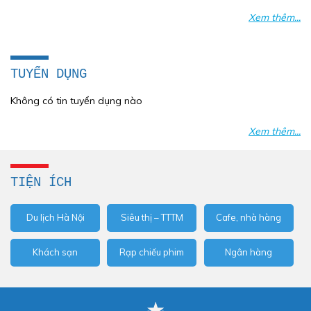
hợp pháp, chính đáng của người lao
Xem thêm...
động; đồng thời là cầu ...
TUYỂN DỤNG
Không có tin tuyển dụng nào
Xem thêm...
TIỆN ÍCH
Du lịch Hà Nội
Siêu thị – TTTM
Cafe, nhà hàng
Khách sạn
Rạp chiếu phim
Ngân hàng