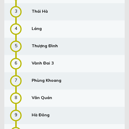
3
Thái Hà
4
Láng
5
Thượng Đình
6
Vành Đai 3
7
Phùng Khoang
8
Văn Quán
9
Hà Đông