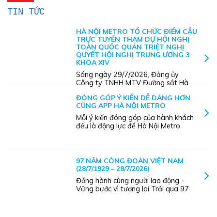
TIN TỨC
HÀ NỘI METRO TỔ CHỨC ĐIỂM CẦU
TRỰC TUYẾN THAM DỰ HỘI NGHỊ
TOÀN QUỐC QUÁN TRIỆT NGHỊ
QUYẾT HỘI NGHỊ TRUNG ƯƠNG 3
KHÓA XIV
Sáng ngày 29/7/2026, Đảng ủy
Công ty TNHH MTV Đường sắt Hà
Nội (Hà Nội Metro) đã tổ chức hai
ĐÓNG GÓP Ý KIẾN DỄ DÀNG HƠN
điểm cầu trực tuyến tham dự Hội
CÙNG APP HÀ NỘI METRO
nghị toàn quốc nghiên cứu, học tập,
quán triệt và triển khai thực hiện
Mỗi ý kiến đóng góp của hành khách
Nghị quyết Hội nghị lần thứ ba Ban
đều là động lực để Hà Nội Metro
Chấp ...
không ngừng hoàn thiện và nâng
cao chất lượng dịch vụ. Thông qua
tính năng "Đánh giá" trên App Hà
Nội Metro, hành khách có thể dễ
97 NĂM CÔNG ĐOÀN VIỆT NAM
dàng gửi phản hồi, góp ý hoặc ...
(28/7/1929 – 28/7/2026)
Đồng hành cùng người lao động -
Vững bước vì tương lai Trải qua 97
năm xây dựng và phát triển, Công
đoàn Việt Nam luôn là chỗ dựa tin
cậy, đại diện bảo vệ quyền và lợi ích