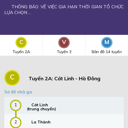
THÔNG BÁO: VỀ VIỆC GIA HẠN THỜI GIAN TỔ CHỨC
LỰA CHỌN ...
C
V
M
Tuyến 2A
Tuyến 3
Bản đồ 14 tuyến
C
Tuyến 2A: Cát Linh - Hà Đông
Sơ đồ nhà ga
1
Cát Linh
(trung chuyển)
2
La Thành