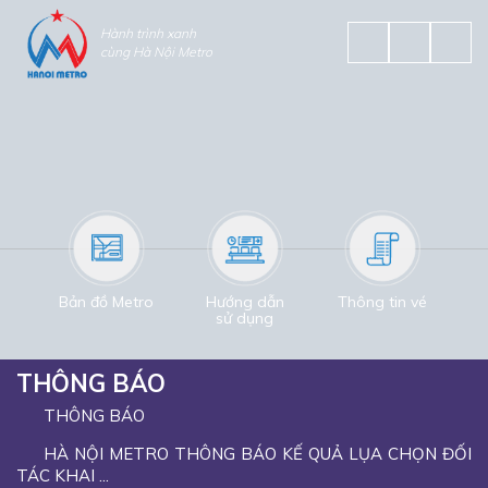
Hành trình xanh
cùng Hà Nội Metro
Bản đồ Metro
Hướng dẫn
Thông tin vé
sử dụng
THÔNG BÁO
THÔNG BÁO
HÀ NỘI METRO THÔNG BÁO KẾ QUẢ LỤA CHỌN ĐỐI
TÁC KHAI ...